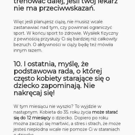
trenować dalej, jeśli twój lekarz
nie ma przeciwwskazań.
Więc jeśli planujesz ciążę, nie musisz wcale
zastanawiać nad tym, czy powinnaś ograniczyć
sport. W końcu sport to zdrowie. Wysiłek fizyczny
z pewnością przysłuży Ci się bardziej niż całkowity
bezruch. O aktywności w ciąży będę też mówiła
innym razem.
10. I ostatnia, myślę, że
podstawowa rada, o której
często kobiety starające się o
dziecko zapominają. Nie
nakręcaj się!
W tym miesiącu nie wyszło? To wyjdzie w
następnym. Kobieta do 35. roku życia
może starać
się do 12 miesięcy
o dziecko. Dopiero po roku
można zacząć się martwić, a stres i strach, że może
jesteś niepłodna wcale nie pomoże Ci w staraniach
o dziecko.