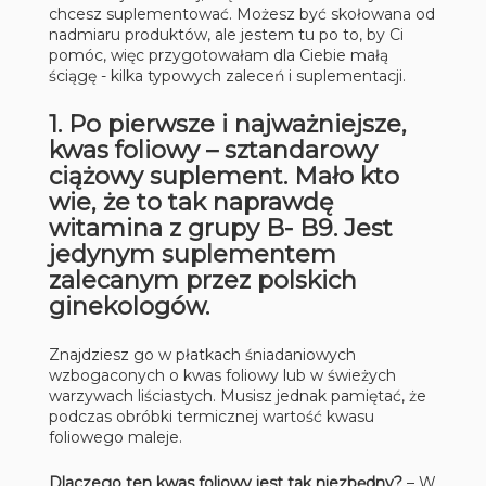
chcesz suplementować. Możesz być skołowana od
nadmiaru produktów, ale jestem tu po to, by Ci
pomóc, więc przygotowałam dla Ciebie małą
ściągę - kilka typowych zaleceń i suplementacji.
1. Po pierwsze i najważniejsze,
kwas foliowy
– sztandarowy
ciążowy suplement. Mało kto
wie, że to tak naprawdę
witamina z grupy B- B9. Jest
jedynym suplementem
zalecanym przez polskich
ginekologów.
Znajdziesz go w płatkach śniadaniowych
wzbogaconych o kwas foliowy lub w świeżych
warzywach liściastych. Musisz jednak pamiętać, że
podczas obróbki termicznej wartość kwasu
foliowego maleje.
Dlaczego ten kwas foliowy jest tak niezbędny?
– W