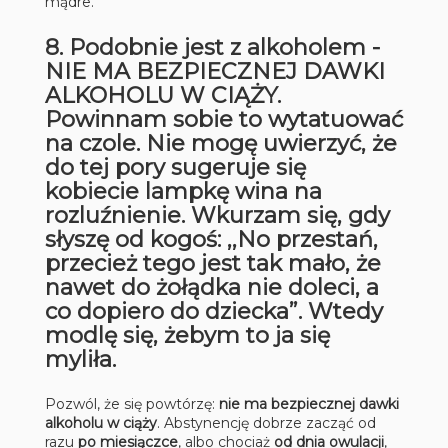
mądre.
8.
Podobnie jest z alkoholem -
NIE MA BEZPIECZNEJ DAWKI
ALKOHOLU W CIĄŻY.
Powinnam sobie to wytatuować
na czole. Nie mogę uwierzyć, że
do tej pory sugeruje się
kobiecie lampkę wina na
rozluźnienie. Wkurzam się, gdy
słyszę od kogoś: ,,No przestań,
przecież tego jest tak mało, że
nawet do żołądka nie doleci, a
co dopiero do dziecka”. Wtedy
modlę się, żebym to ja się
myliła.
Pozwól, że się powtórzę:
nie ma bezpiecznej dawki
alkoholu w ciąży
. Abstynencję dobrze zacząć od
razu
po miesiączce
, albo chociaż
od dnia owulacji
,