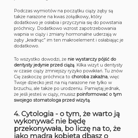
Podczas wymiotów na początku ciąży zęby są
także narażone na kwas żołądkowy, który
dodatkowo je osłabia i przyczynia się do powstania
próchnicy. Dodatkowo wzrost zapotrzebowania
wapnia w ciąży i zmiany hormonalne uderzają w
zęby ,,kradnąc” im ten makroelement i osłabiając je
dodatkowo.
To wszystko dowodzi, że
nie wystarczy pójść do
dentysty jedynie przed ciążą
. Kilka wizyt u dentysty
w czasie ciąży zmniejszy ryzyko powikłań. Tu znów
Cię zaskoczę: próchnica to
choroba zakaźna
, więc
Twoje dziecko jest na nią narażone nie tylko w
brzuchu, ale także po urodzeniu. Pamiętaj jednak,
że jeśli jesteś w ciąży, musisz
poinformować o tym
swojego stomatologa przed wizytą
.
4. Cytologia - o tym, że warto ją
wykonywać nie będę
przekonywała, bo liczę na to, że
jako mądra kobieta dbasz o