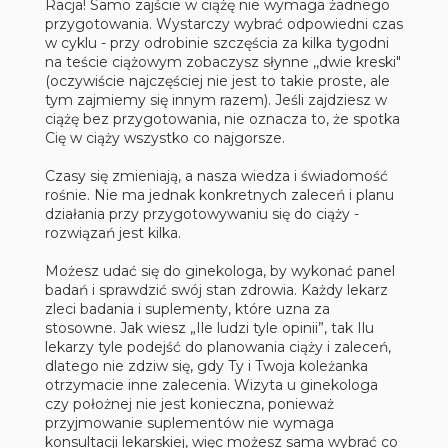
Racja! Samo zajście w ciążę nie wymaga żadnego
przygotowania. Wystarczy wybrać odpowiedni czas
w cyklu - przy odrobinie szczęścia za kilka tygodni
na teście ciążowym zobaczysz słynne ,,dwie kreski"
(oczywiście najczęściej nie jest to takie proste, ale
tym zajmiemy się innym razem). Jeśli zajdziesz w
ciążę bez przygotowania, nie oznacza to, że spotka
Cię w ciąży wszystko co najgorsze.
Czasy się zmieniają, a nasza wiedza i świadomość
rośnie. Nie ma jednak konkretnych zaleceń i planu
działania przy przygotowywaniu się do ciąży -
rozwiązań jest kilka.
Możesz udać się do ginekologa, by wykonać panel
badań i sprawdzić swój stan zdrowia. Każdy lekarz
zleci badania i suplementy, które uzna za
stosowne. Jak wiesz „Ile ludzi tyle opinii”, tak Ilu
lekarzy tyle podejść do planowania ciąży i zaleceń,
dlatego nie zdziw się, gdy Ty i Twoja koleżanka
otrzymacie inne zalecenia. Wizyta u ginekologa
czy położnej nie jest konieczna, ponieważ
przyjmowanie suplementów nie wymaga
konsultacji lekarskiej, więc możesz sama wybrać co