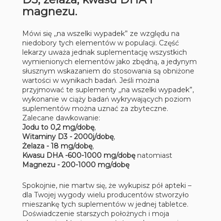
magnezu
.
Mówi się ,,na wszelki wypadek” ze względu na
niedobory tych elementów w populacji. Część
lekarzy uważa jednak suplementację wszystkich
wymienionych elementów jako zbędną, a jedynym
słusznym wskazaniem do stosowania są obniżone
wartości w wynikach badań. Jeśli można
przyjmować te suplementy ,,na wszelki wypadek”,
wykonanie w ciąży badań wykrywających poziom
suplementów można uznać za zbyteczne.
Zalecane dawkowanie:
Jodu to 0,2 mg/dobę
,
Witaminy D3 - 2000j/dobę
,
Żelaza - 18 mg/dobę
,
Kwasu DHA -600-1000 mg/dobę
natomiast
Magnezu - 200-1000 mg/dobę
Spokojnie, nie martw się, że wykupisz pół apteki –
dla Twojej wygody wielu producentów stworzyło
mieszankę tych suplementów w jednej tabletce.
Doświadczenie starszych położnych i moja