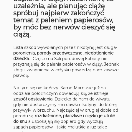
uzależnia, ale planując ciążę
spróbuj najpierw zakończyć
temat z paleniem papierosów,
by móc bez nerwów cieszyć się
ciążą.
Lista szkód wywołanych przez nikotynę jest długa-
poronienia, porody przedwczesne, niedotlenienie
dziecka
… Często na Sali porodowej kobiety nie
przyznają się do palenia papierosów w ciąży. Jednak
złogi i zwapnienia w łożysku powiedzą nam zawsze
prawdę.
Na tym się nie kończy. Same Mamusie już na
oddziale położniczym dowiadują się, że istnieje
zespół odstawienia
. Dziecko da nam do wiwatu,
gdy nie dostarczymy mu dawki nikotyny, do której
przywykł w brzuchu. Najczęściej w drugiej dobie od
porodu są
rozdrażnione, płaczliwe i ciężko je utulić
do snu
a uspokajają się dopiero gdy wyczują
zapach papierosów - takie malutkie a już takie