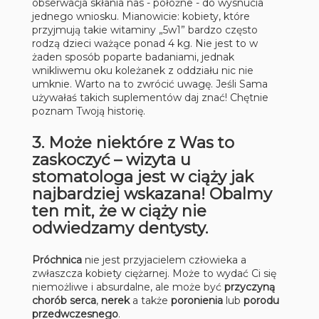
obserwacja skłania nas - położne - do wysnucia
jednego wniosku. Mianowicie: kobiety, które
przyjmują takie witaminy „5w1” bardzo często
rodzą dzieci ważące ponad 4 kg. Nie jest to w
żaden sposób poparte badaniami, jednak
wnikliwemu oku koleżanek z oddziału nic nie
umknie. Warto na to zwrócić uwagę. Jeśli Sama
używałaś takich suplementów daj znać! Chętnie
poznam Twoją historię.
3. Może niektóre z Was to
zaskoczyć –
wizyta u
stomatologa
jest w ciąży jak
najbardziej wskazana! Obalmy
ten mit, że w ciąży nie
odwiedzamy dentysty.
Próchnica
nie jest przyjacielem człowieka a
zwłaszcza kobiety ciężarnej. Może to wydać Ci się
niemożliwe i absurdalne, ale może być
przyczyną
chorób serca
,
nerek
a także
poronienia
lub
porodu
przedwczesnego
.