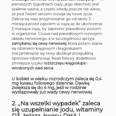
pierwszych tygodniach ciąży, jego obecność jest
szalenie ważna, a często wtedy jeszcze nie wiesz,
że pod Twoim sercem rozwija się nowe życie.
Zaleca się więc przyjmowanie go od około 3
miesiąca przed zajściem w ciążę aż do ukończenia
3 miesiąca ciąży, by zapewnić prawidłowy poziom
w organizmie. Czuwa nad prawidłowym rozwojem
układu nerwowego, a w szczególności sprzyja
zamykaniu się cewy nerwowej
, która potem stanie
się rdzeniem kręgowym i kręgosłupem
(niezamknięcie się cewy skutkuje przepukliną
oponowo-rdzeniową). Kwas foliowy dodatkowo
zmniejsza ryzyko
rozszczepu kręgosłupa
i
wrodzonych wad serca
.
U kobiet w wieku rozrodczym zaleca się
0,4
mg
kwasu foliowego dziennie. Dawkę
zwiększa się do 4 mg, jeśli w rodzinie
występowały już wady cewy nerwowej.
2. ,,Na wszelki wypadek” zaleca
się uzupełnianie
jodu, witaminy
D3, żelaza, kwasu DHA i