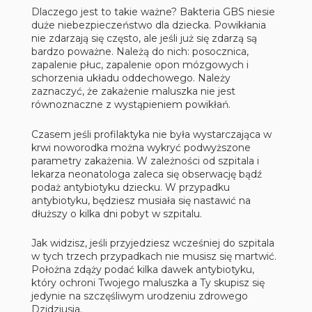
Dlaczego jest to takie ważne? Bakteria GBS niesie
duże niebezpieczeństwo dla dziecka. Powikłania
nie zdarzają się często, ale jeśli już się zdarzą są
bardzo poważne. Należą do nich: posocznica,
zapalenie płuc, zapalenie opon mózgowych i
schorzenia układu oddechowego. Należy
zaznaczyć, że zakażenie maluszka nie jest
równoznaczne z wystąpieniem powikłań.
Czasem jeśli profilaktyka nie była wystarczająca w
krwi noworodka można wykryć podwyższone
parametry zakażenia. W zależności od szpitala i
lekarza neonatologa zaleca się obserwację bądź
podaż antybiotyku dziecku. W przypadku
antybiotyku, będziesz musiała się nastawić na
dłuższy o kilka dni pobyt w szpitalu.
Jak widzisz, jeśli przyjedziesz wcześniej do szpitala
w tych trzech przypadkach nie musisz się martwić.
Położna zdąży podać kilka dawek antybiotyku,
który ochroni Twojego maluszka a Ty skupisz się
jedynie na szczęśliwym urodzeniu zdrowego
Dzidziusia.