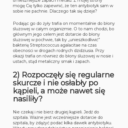
śmieszniejsze zapach metalu. Z mojej strony
mogę Cię tylko zapewnić, że ten antybiotyk sam w
sobie nie pachnie. Dlaczego tak się dzieje?
Podając go do żyły trafia on momentalnie do błony
śluzowej w całym organizmie. O to nam chodzi, bo
głównym jego celem jest dotarcie do błony
śluzowej w pochwie, tak by ,,unieszkodliwić”
bakterię Streptococcus agalacitae na czas
obecności w drogach rodnych dzidziusia. Przy
okazji trafia on również do błony śluzowej w nosie i
ustach, stąd metaliczny smak i zapach.
2) Rozpoczęły się regularne
skurcze i nie osłabły po
kąpieli, a może nawet się
nasiliły?
Nie czekaj i nie bierz drugiej kąpieli. Jedź do
szpitala. Ważne jest wcześniejsze dotarcie do
szpitala, by zdążyć podać kilka dawek antybiotyku.