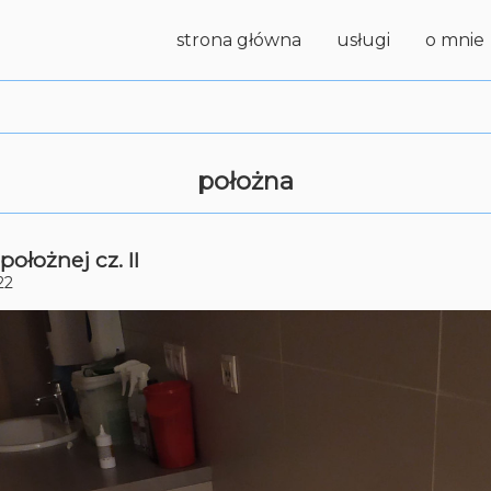
strona główna
usługi
o mnie
położna
położnej cz. II
22