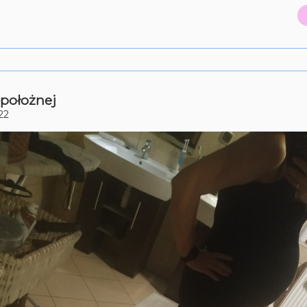
położnej
22