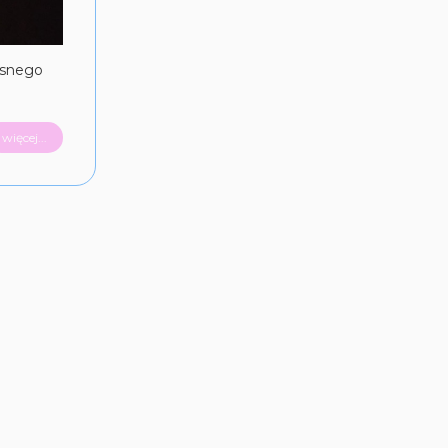
asnego
więcej...