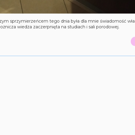
zym sprzymierzeńcem tego dnia była dla mnie świadomość wł
ołożnicza wiedza zaczerpnięta na studiach i sali porodowej.